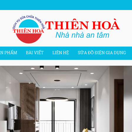
ẢN PHẨM
BÀI VIẾT
LIÊN HỆ
SỬA ĐỒ ĐIỆN GIA DỤNG