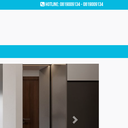
Hotline: 0819009134 - 0819009134
Next