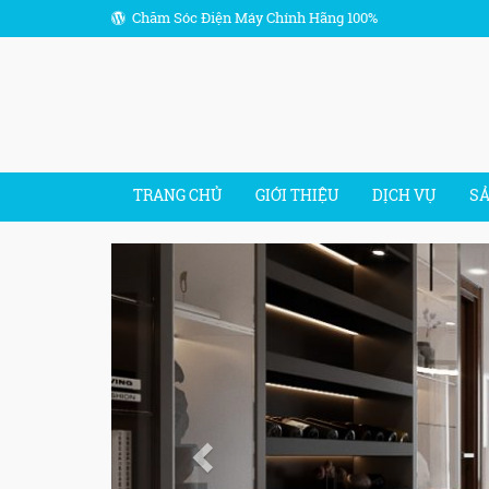
Chăm Sóc Điện Máy Chính Hãng 100%
TRANG CHỦ
GIỚI THIỆU
DỊCH VỤ
S
Previous