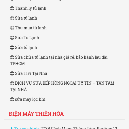
Thanh lý tủ lạnh
Sửa tủ lạnh
Thu mua tủ lạnh
Sửa Tủ Lạnh
Sửa tủ lạnh
Sửa chữa tủ lạnh tại nhà giá rẻ, bảo hành lâu dài
TPHCM
Sửa Tivi Tại Nhà
DỊCH VỤ SỬA BẾP HỒNG NGOẠI UY TÍN – TẬN TÂM
TẠI NHÀ
sửa máy lọc khí
ĐIỆN MÁY THIÊN HÒA
Trụ sợ chính:
277B Cách Mạng Tháng Tám, Phường 12,