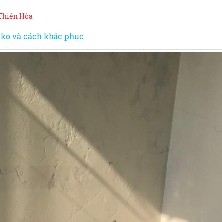
 Thiên Hòa
eko và cách khắc phục