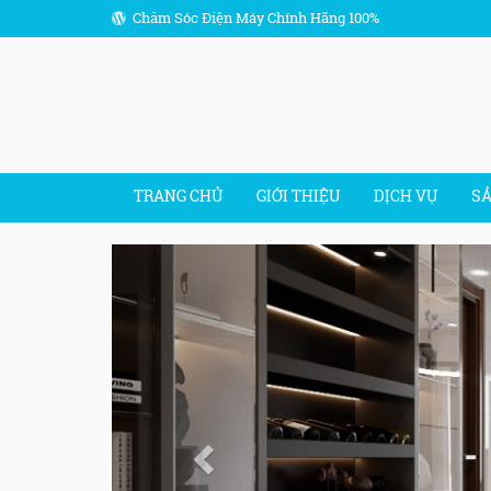
Chăm Sóc Điện Máy Chính Hãng 100%
TRANG CHỦ
GIỚI THIỆU
DỊCH VỤ
S
Previous