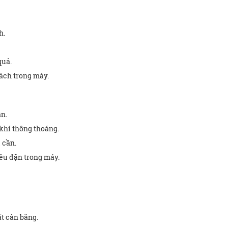
h.
quả.
ách trong máy.
ần.
khí thông thoáng.
 cần.
ều đặn trong máy.
t cân bằng.