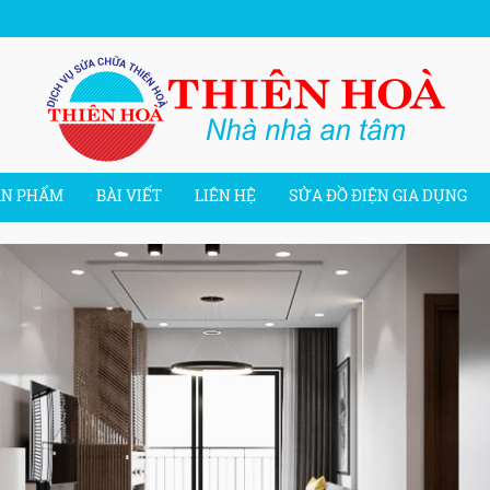
ẢN PHẨM
BÀI VIẾT
LIÊN HỆ
SỬA ĐỒ ĐIỆN GIA DỤNG