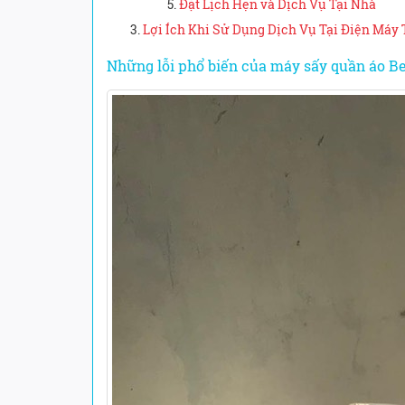
Đặt Lịch Hẹn và Dịch Vụ Tại Nhà
Lợi Ích Khi Sử Dụng Dịch Vụ Tại Điện Máy
Những lỗi phổ biến của máy sấy quần áo B