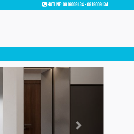
Hotline: 0819009134 - 0819009134
Next