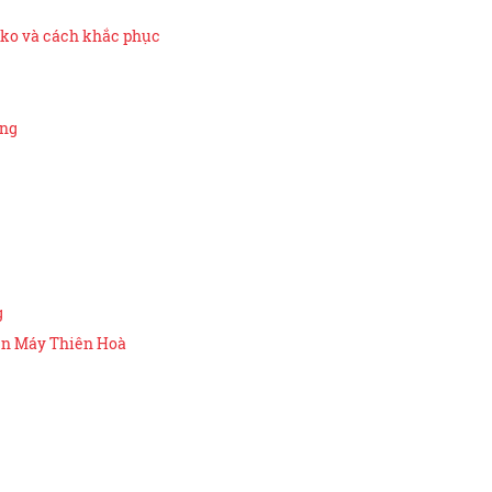
eko và cách khắc phục
ộng
g
ện Máy Thiên Hoà