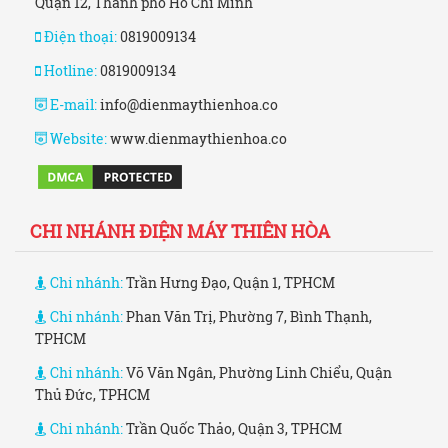
Quận 12, Thành phố Hồ Chí Minh
Điện thoại:
0819009134
Hotline:
0819009134
E-mail:
info@dienmaythienhoa.co
Website:
www.dienmaythienhoa.co
CHI NHÁNH ĐIỆN MÁY THIÊN HÒA
Chi nhánh:
Trần Hưng Đạo, Quận 1, TPHCM
Chi nhánh:
Phan Văn Trị, Phường 7, Bình Thạnh,
TPHCM
Chi nhánh:
Võ Văn Ngân, Phường Linh Chiểu, Quận
Thủ Đức, TPHCM
Chi nhánh:
Trần Quốc Thảo, Quận 3, TPHCM