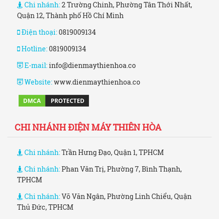
Chi nhánh:
2 Trường Chinh, Phường Tân Thới Nhất,
Quận 12, Thành phố Hồ Chí Minh
Điện thoại:
0819009134
Hotline:
0819009134
E-mail:
info@dienmaythienhoa.co
Website:
www.dienmaythienhoa.co
CHI NHÁNH ĐIỆN MÁY THIÊN HÒA
Chi nhánh:
Trần Hưng Đạo, Quận 1, TPHCM
Chi nhánh:
Phan Văn Trị, Phường 7, Bình Thạnh,
TPHCM
Chi nhánh:
Võ Văn Ngân, Phường Linh Chiểu, Quận
Thủ Đức, TPHCM