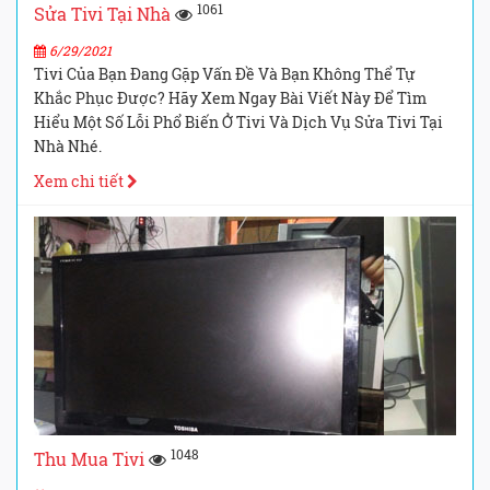
1061
Sửa Tivi Tại Nhà
6/29/2021
Tivi Của Bạn Đang Gặp Vấn Đề Và Bạn Không Thể Tự
Khắc Phục Được? Hãy Xem Ngay Bài Viết Này Để Tìm
Hiểu Một Số Lỗi Phổ Biến Ở Tivi Và Dịch Vụ Sửa Tivi Tại
Nhà Nhé.
Xem chi tiết
1048
Thu Mua Tivi