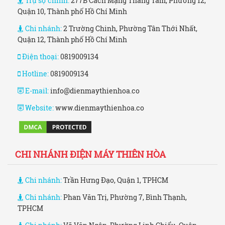
Trụ sợ chính:
277B Cách Mạng Tháng Tám, Phường 12,
Quận 10, Thành phố Hồ Chí Minh
Chi nhánh:
2 Trường Chinh, Phường Tân Thới Nhất,
Quận 12, Thành phố Hồ Chí Minh
Điện thoại:
0819009134
Hotline:
0819009134
E-mail:
info@dienmaythienhoa.co
Website:
www.dienmaythienhoa.co
CHI NHÁNH ĐIỆN MÁY THIÊN HÒA
Chi nhánh:
Trần Hưng Đạo, Quận 1, TPHCM
Chi nhánh:
Phan Văn Trị, Phường 7, Bình Thạnh,
TPHCM