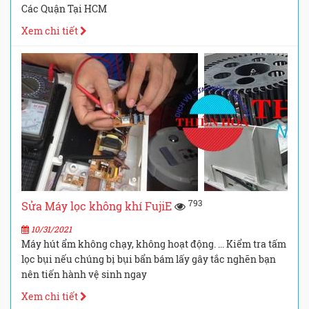
Các Quận Tại HCM
Xem chi tiết
793
Sửa Máy lọc không khí FujiE
10/31/2021
Máy hút ẩm không chạy, không hoạt động. ... Kiểm tra tấm
lọc bụi nếu chúng bị bụi bẩn bám lấy gây tắc nghẽn bạn
nên tiến hành vệ sinh ngay
Xem chi tiết