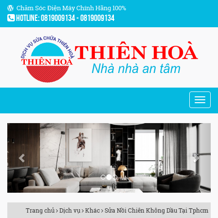
Chăm Sóc Điện Máy Chính Hãng 100%
Hotline: 0819009134 - 0819009134
Previous
Next
Trang chủ
Dịch vụ
Khác
Sửa Nồi Chiên Không Dầu Tại Tphcm