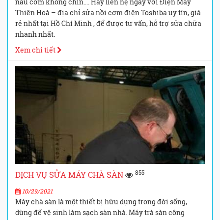
nấu cơm không chín…. Hãy liên hệ ngay với Điện Máy
Thiên Hoà – địa chỉ sửa nồi cơm điện Toshiba uy tín, giá
rẻ nhất tại Hồ Chí Minh , để được tư vấn, hỗ trợ sửa chữa
nhanh nhất.
Xem chi tiết
855
DỊCH VỤ SỬA MÁY CHÀ SÀN
10/29/2021
Máy chà sàn là một thiết bị hữu dụng trong đời sống,
dùng để vệ sinh làm sạch sàn nhà. Máy trà sàn công