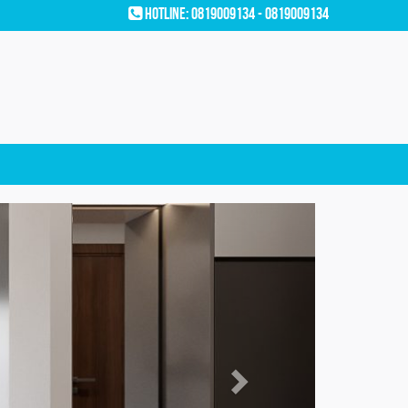
Hotline: 0819009134 - 0819009134
Next