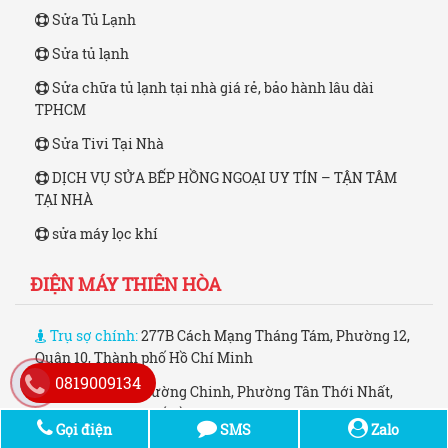
Sửa Tủ Lạnh
Sửa tủ lạnh
Sửa chữa tủ lạnh tại nhà giá rẻ, bảo hành lâu dài
TPHCM
Sửa Tivi Tại Nhà
DỊCH VỤ SỬA BẾP HỒNG NGOẠI UY TÍN – TẬN TÂM
TẠI NHÀ
sửa máy lọc khí
ĐIỆN MÁY THIÊN HÒA
Trụ sợ chính:
277B Cách Mạng Tháng Tám, Phường 12,
Quận 10, Thành phố Hồ Chí Minh
0819009134
Chi nhánh:
2 Trường Chinh, Phường Tân Thới Nhất,
Quận 12, Thành phố Hồ Chí Minh
Gọi điện
SMS
Zalo
Điện thoại:
0819009134