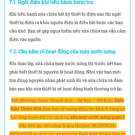
7.1. Ngắt điện khi tiến hành kiểm tra
Khi tiến hành sửa chữa bất kỳ thiết bị điện nào thì ngắt
thiết bị điện ra khỏi nguồn điện là điều bắt buộc các bạn
cần nhớ. Bạn sẽ gặp nguy hiểm nếu sửa chữa mà vẫn cắm
điện vào nguồn.
7.2. Cần nắm rõ hoạt động của máy nước nóng
Khi tháo lắp, sửa chữa máy nước nóng thì trước hết bạn
phải biết thiết bị nguyên lý hoạt động. Như vậy bạn mới
tìm đúng nguyên nhân phát sinh lỗi và sửa chữa và đảm
bảo sau khi sửa thiết bị sẽ hoạt động bình thường trở lại.
Với phương châm: Nhanh hơn – Rẻ hơn – Tốt hơn;,
Điện
Máy Thiên Hòa
đảm bảo sẽ mang đến cho khách hàng sự
hài lòng tuyệt đối với dịch vụ
sửa máy nước nóng quận 5
.
Hãy liên lạc với công ty qua
Hotline: 0819009134 -
0819009134
hoặc truy cập website Điện Máy Thiên Hòa.vn