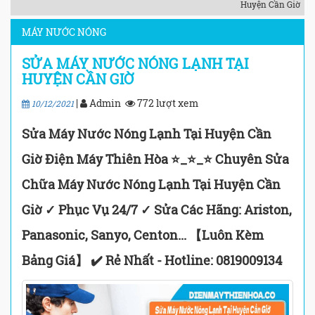
Huyện Cần Giờ
MÁY NƯỚC NÓNG
SỬA MÁY NƯỚC NÓNG LẠNH TẠI
HUYỆN CẦN GIỜ
|
Admin
772 lượt xem
10/12/2021
Sửa Máy Nước Nóng Lạnh Tại Huyện Cần
Giờ Điện Máy Thiên Hòa ⭐_⭐_⭐ Chuyên Sửa
Chữa Máy Nước Nóng Lạnh Tại Huyện Cần
Giờ ✓ Phục Vụ 24/7 ✓ Sửa Các Hãng: Ariston,
Panasonic, Sanyo, Centon... 【Luôn Kèm
Bảng Giá】 ✔️ Rẻ Nhất - Hotline: 0819009134