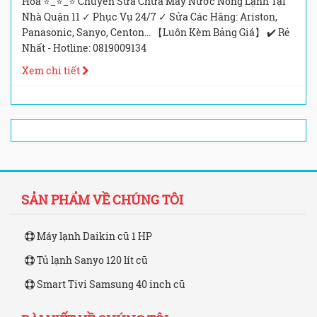
Hòa ⭐_⭐_⭐ Chuyên Sửa Chữa Máy Nước Nóng Lạnh Tại
Nhà Quận 11 ✓ Phục Vụ 24/7 ✓ Sửa Các Hãng: Ariston,
Panasonic, Sanyo, Centon... 【Luôn Kèm Bảng Giá】 ✔️ Rẻ
Nhất - Hotline: 0819009134
Xem chi tiết
SẢN PHẨM VỀ CHÚNG TÔI
Máy lạnh Daikin cũ 1 HP
Tủ lạnh Sanyo 120 lít cũ
Smart Tivi Samsung 40 inch cũ