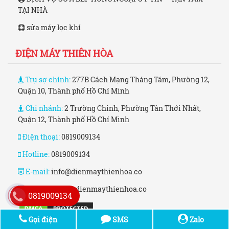
TẠI NHÀ
sửa máy lọc khí
ĐIỆN MÁY THIÊN HÒA
Trụ sợ chính:
277B Cách Mạng Tháng Tám, Phường 12,
Quận 10, Thành phố Hồ Chí Minh
Chi nhánh:
2 Trường Chinh, Phường Tân Thới Nhất,
Quận 12, Thành phố Hồ Chí Minh
Điện thoại:
0819009134
Hotline:
0819009134
E-mail:
info@dienmaythienhoa.co
Website:
www.dienmaythienhoa.co
0819009134
Gọi điện
SMS
Zalo