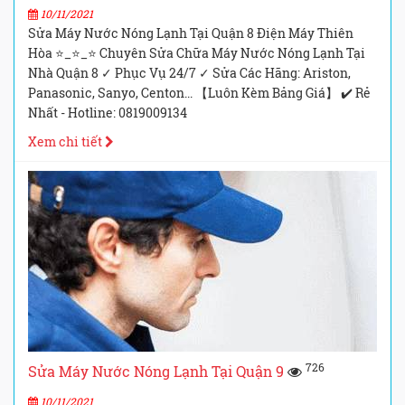
10/11/2021
Sửa Máy Nước Nóng Lạnh Tại Quận 8 Điện Máy Thiên
Hòa ⭐_⭐_⭐ Chuyên Sửa Chữa Máy Nước Nóng Lạnh Tại
Nhà Quận 8 ✓ Phục Vụ 24/7 ✓ Sửa Các Hãng: Ariston,
Panasonic, Sanyo, Centon... 【Luôn Kèm Bảng Giá】 ✔️ Rẻ
Nhất - Hotline: 0819009134
Xem chi tiết
726
Sửa Máy Nước Nóng Lạnh Tại Quận 9
10/11/2021