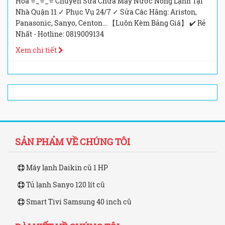
Hòa ⭐_⭐_⭐ Chuyên Sửa Chữa Máy Nước Nóng Lạnh Tại
Nhà Quận 11 ✓ Phục Vụ 24/7 ✓ Sửa Các Hãng: Ariston,
Panasonic, Sanyo, Centon... 【Luôn Kèm Bảng Giá】 ✔️ Rẻ
Nhất - Hotline: 0819009134
Xem chi tiết
SẢN PHẨM VỀ CHÚNG TÔI
Máy lạnh Daikin cũ 1 HP
Tủ lạnh Sanyo 120 lít cũ
Smart Tivi Samsung 40 inch cũ