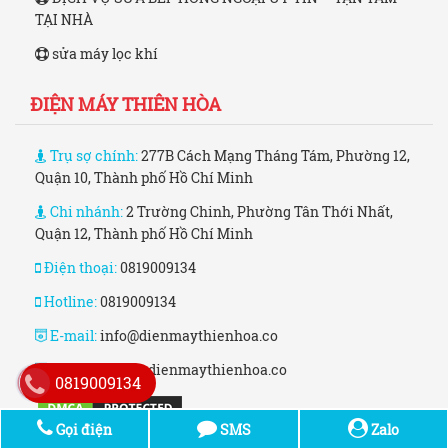
TẠI NHÀ
sửa máy lọc khí
ĐIỆN MÁY THIÊN HÒA
Trụ sợ chính:
277B Cách Mạng Tháng Tám, Phường 12,
Quận 10, Thành phố Hồ Chí Minh
Chi nhánh:
2 Trường Chinh, Phường Tân Thới Nhất,
Quận 12, Thành phố Hồ Chí Minh
Điện thoại:
0819009134
Hotline:
0819009134
E-mail:
info@dienmaythienhoa.co
Website:
www.dienmaythienhoa.co
0819009134
Gọi điện
SMS
Zalo