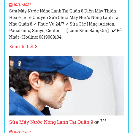
10/11/2021
Sửa Máy Nước Nóng Lạnh Tại Quận 8 Điện Máy Thiên
Hòa ⭐_⭐_⭐ Chuyên Sửa Chữa Máy Nước Nóng Lạnh Tại
Nhà Quận 8 ✓ Phục Vụ 24/7 ✓ Sửa Các Hãng: Ariston,
Panasonic, Sanyo, Centon... 【Luôn Kèm Bảng Giá】 ✔️ Rẻ
Nhất - Hotline: 0819009134
Xem chi tiết
726
Sửa Máy Nước Nóng Lạnh Tại Quận 9
10/11/2021