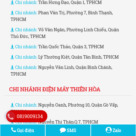
Chi nhánh:
Trần Hưng Đạo, Quận 1, TPHCM
Chi nhánh:
Phan Văn Trị, Phường 7, Bình Thạnh,
TPHCM
Chi nhánh:
Võ Văn Ngân, Phường Linh Chiểu, Quận
Thủ Đức, TPHCM
Chi nhánh:
Trần Quốc Thảo, Quận 3, TPHCM
Chi nhánh:
Lý Thường Kiệt, Quận Tân Bình, TPHCM
Chi nhánh:
Nguyễn Văn Linh, Quận Bình Chánh,
TPHCM
CHI NHÁNH ĐIỆN MÁY THIÊN HÒA
Chi nhánh:
Nguyễn Oanh, Phường 10, Quận Gò Vấp,
TPHCM
0819009134
Chi nhánh:
Nguyễn Thị Thập,Q.7, TPHCM
Gọi điện
SMS
Zalo
Chi nhánh:
Trường Chinh, Phường Tây Thạnh, Quận