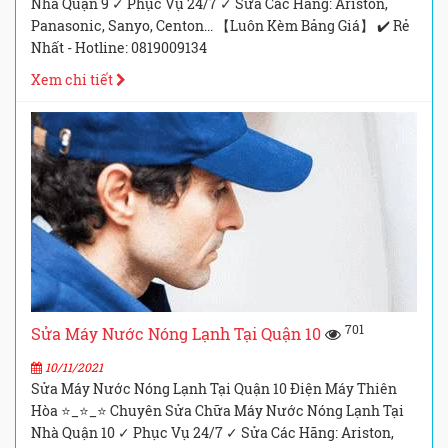
Nhà Quận 9 ✓ Phục Vụ 24/7 ✓ Sửa Các Hãng: Ariston,
Panasonic, Sanyo, Centon... 【Luôn Kèm Bảng Giá】 ✔️ Rẻ
Nhất - Hotline: 0819009134
Xem chi tiết
701
Sửa Máy Nước Nóng Lạnh Tại Quận 10
10/11/2021
Sửa Máy Nước Nóng Lạnh Tại Quận 10 Điện Máy Thiên
Hòa ⭐_⭐_⭐ Chuyên Sửa Chữa Máy Nước Nóng Lạnh Tại
Nhà Quận 10 ✓ Phục Vụ 24/7 ✓ Sửa Các Hãng: Ariston,