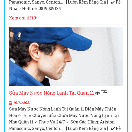
Panasonic, Sanyo, Centon... 【Luôn Kèm Bảng Giá】 ✔️ Rẻ
Nhất - Hotline: 0819009134
Xem chi tiết
732
Sửa Máy Nước Nóng Lạnh Tại Quận 11
10/11/2021
Sửa Máy Nước Nóng Lạnh Tại Quận 11 Điện Máy Thiên
Hòa ⭐_⭐_⭐ Chuyên Sửa Chữa Máy Nước Nóng Lạnh Tại
Nhà Quận 11 ✓ Phục Vụ 24/7 ✓ Sửa Các Hãng: Ariston,
Panasonic, Sanyo, Centon... 【Luôn Kèm Bảng Giá】 ✔️ Rẻ