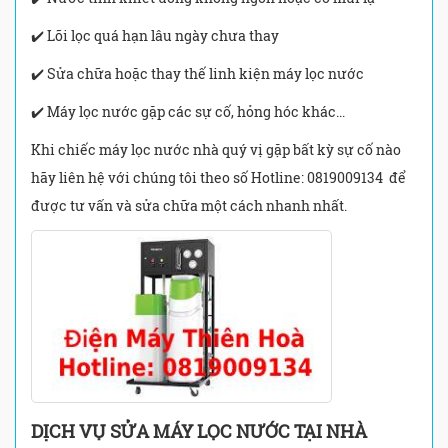
✔️ Lõi lọc quá hạn lâu ngày chưa thay
✔️ Sửa chữa hoặc thay thế linh kiện máy lọc nước
✔️ Máy lọc nước gặp các sự cố, hỏng hóc khác...
Khi chiếc máy lọc nước nhà quý vị gặp bất kỳ sự cố nào
hãy liên hệ với chúng tôi theo số Hotline: 0819009134 để
được tư vấn và sửa chữa một cách nhanh nhất.
DỊCH VỤ SỬA MÁY LỌC NƯỚC TẠI NHÀ