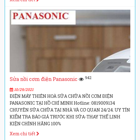
942
Sửa nồi cơm điện Panasonic
10/29/2021
ĐIỆN MÁY THIÊN HOÀ SỬA CHỮA NỒI CƠM ĐIỆN
PANASONIC TẠI HỒ CHÍ MINH Hotline: 0819009134
CHUYÊN SỬA CHỮA TẠI NHÀ VÀ CƠ QUAN 24/24. UY TÍN
KIỂM TRA BÁO GIÁ TRƯỚC KHI SỬA-THAY THẾ LINH
KIỆN CHÍNH HÃNG 100%
Xem chi tiết