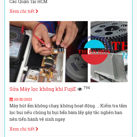
Các Quận Tại HCM
Xem chi tiết
794
Sửa Máy lọc không khí FujiE
10/31/2021
Máy hút ẩm không chạy, không hoạt động. ... Kiểm tra tấm
lọc bụi nếu chúng bị bụi bẩn bám lấy gây tắc nghẽn bạn
nên tiến hành vệ sinh ngay
Xem chi tiết