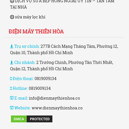
DỊCH VỤ SỬA BẾP HỒNG NGOẠI UY TÍN – TẬN TÂM
TẠI NHÀ
sửa máy lọc khí
ĐIỆN MÁY THIÊN HÒA
Trụ sợ chính:
277B Cách Mạng Tháng Tám, Phường 12,
Quận 10, Thành phố Hồ Chí Minh
Chi nhánh:
2 Trường Chinh, Phường Tân Thới Nhất,
Quận 12, Thành phố Hồ Chí Minh
Điện thoại:
0819009134
Hotline:
0819009134
E-mail:
info@dienmaythienhoa.co
Website:
www.dienmaythienhoa.co