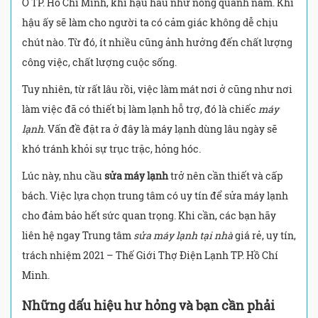
Ở TP. Hồ Chí Minh, khí hậu hầu như nóng quanh năm. Khí
hậu ấy sẽ làm cho người ta có cảm giác không dễ chịu
chút nào. Từ đó, ít nhiều cũng ảnh hưởng đến chất lượng
công việc, chất lượng cuộc sống.
Tuy nhiên, từ rất lâu rồi, việc làm mát nơi ở cũng như nơi
làm việc đã có thiết bị làm lạnh hỗ trợ, đó là chiếc
máy
lạnh
. Vấn đề đặt ra ở đây là máy lạnh dùng lâu ngày sẽ
khó tránh khỏi sự trục trặc, hỏng hóc.
Lúc này, nhu cầu
sửa máy lạnh
trở nên cần thiết và cấp
bách. Việc lựa chọn trung tâm có uy tín để sửa máy lạnh
cho đảm bảo hết sức quan trọng. Khi cần, các bạn hãy
liên hệ ngay Trung tâm
sửa máy lạnh tại nhà
giá rẻ, uy tín,
trách nhiệm 2021 – Thế Giới Thợ Điện Lạnh TP. Hồ Chí
Minh.
Những dấu hiệu hư hỏng và bạn cần phải