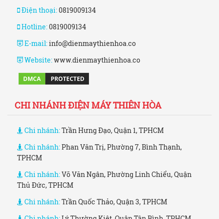
Điện thoại:
0819009134
Hotline:
0819009134
E-mail:
info@dienmaythienhoa.co
Website:
www.dienmaythienhoa.co
CHI NHÁNH ĐIỆN MÁY THIÊN HÒA
Chi nhánh:
Trần Hưng Đạo, Quận 1, TPHCM
Chi nhánh:
Phan Văn Trị, Phường 7, Bình Thạnh,
TPHCM
Chi nhánh:
Võ Văn Ngân, Phường Linh Chiểu, Quận
Thủ Đức, TPHCM
Chi nhánh:
Trần Quốc Thảo, Quận 3, TPHCM
Chi nhánh:
Lý Thường Kiệt, Quận Tân Bình, TPHCM