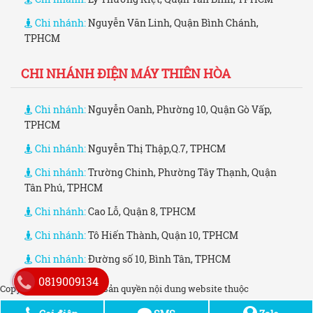
Chi nhánh:
Nguyễn Văn Linh, Quận Bình Chánh,
TPHCM
CHI NHÁNH ĐIỆN MÁY THIÊN HÒA
Chi nhánh:
Nguyễn Oanh, Phường 10, Quận Gò Vấp,
TPHCM
Chi nhánh:
Nguyễn Thị Thập,Q.7, TPHCM
Chi nhánh:
Trường Chinh, Phường Tây Thạnh, Quận
Tân Phú, TPHCM
Chi nhánh:
Cao Lỗ, Quận 8, TPHCM
Chi nhánh:
Tô Hiến Thành, Quận 10, TPHCM
Chi nhánh:
Đường số 10, Bình Tân, TPHCM
0819009134
Copyright © 2006 - 2021. Bản quyền nội dung website thuộc
dienmaythienhoa.co