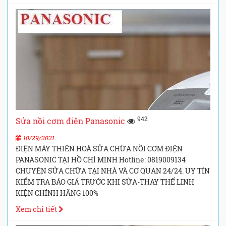
942
Sửa nồi cơm điện Panasonic
10/29/2021
ĐIỆN MÁY THIÊN HOÀ SỬA CHỮA NỒI CƠM ĐIỆN
PANASONIC TẠI HỒ CHÍ MINH Hotline: 0819009134
CHUYÊN SỬA CHỮA TẠI NHÀ VÀ CƠ QUAN 24/24. UY TÍN
KIỂM TRA BÁO GIÁ TRƯỚC KHI SỬA-THAY THẾ LINH
KIỆN CHÍNH HÃNG 100%
Xem chi tiết