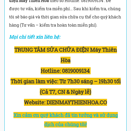
điện Máy Thiên Hòa
theo số Hotline: 0819009134 . Để
được tư vấn, kiểm tra miễn phí… Sau khi kiểm tra, chúng
tôi sẽ báo giá và thời gian sửa chữa cụ thể cho quý khách
hàng (Tư vấn – kiểm tra hoàn toàn miễn phí).
Mọi chi tiết xin liên hệ:
TRUNG TÂM SỬA CHỮA ĐIỆN Máy Thiên
Hòa
Hotline:
0819009134
Thời gian làm việc:
Từ 7h30 sáng – 19h30 tối
(Cả T7, CN & Ngày lễ)
Website: DIENMAYTHIENHOA.CO
Xin cảm ơn quý khách đã tin tưởng và sử dụng
dịch của chúng tôi!