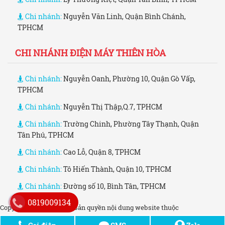
Chi nhánh:
Nguyễn Văn Linh, Quận Bình Chánh,
TPHCM
CHI NHÁNH ĐIỆN MÁY THIÊN HÒA
Chi nhánh:
Nguyễn Oanh, Phường 10, Quận Gò Vấp,
TPHCM
Chi nhánh:
Nguyễn Thị Thập,Q.7, TPHCM
Chi nhánh:
Trường Chinh, Phường Tây Thạnh, Quận
Tân Phú, TPHCM
Chi nhánh:
Cao Lỗ, Quận 8, TPHCM
Chi nhánh:
Tô Hiến Thành, Quận 10, TPHCM
Chi nhánh:
Đường số 10, Bình Tân, TPHCM
0819009134
Copyright © 2006 - 2021. Bản quyền nội dung website thuộc
dienmaythienhoa.co