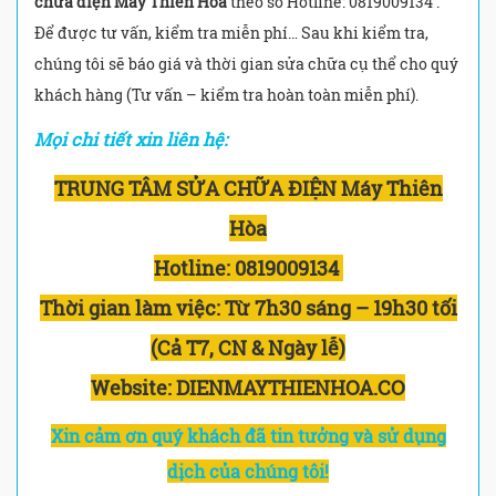
chữa điện Máy Thiên Hòa
theo số Hotline: 0819009134 .
Để được tư vấn, kiểm tra miễn phí… Sau khi kiểm tra,
chúng tôi sẽ báo giá và thời gian sửa chữa cụ thể cho quý
khách hàng (Tư vấn – kiểm tra hoàn toàn miễn phí).
Mọi chi tiết xin liên hệ:
TRUNG TÂM SỬA CHỮA ĐIỆN Máy Thiên
Hòa
Hotline:
0819009134
Thời gian làm việc:
Từ 7h30 sáng – 19h30 tối
(Cả T7, CN & Ngày lễ)
Website: DIENMAYTHIENHOA.CO
Xin cảm ơn quý khách đã tin tưởng và sử dụng
dịch của chúng tôi!