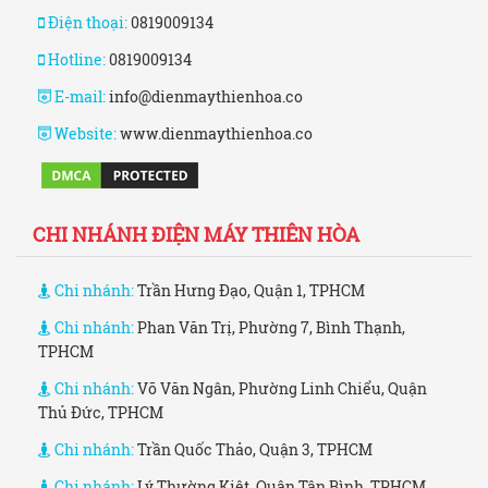
Điện thoại:
0819009134
Hotline:
0819009134
E-mail:
info@dienmaythienhoa.co
Website:
www.dienmaythienhoa.co
CHI NHÁNH ĐIỆN MÁY THIÊN HÒA
Chi nhánh:
Trần Hưng Đạo, Quận 1, TPHCM
Chi nhánh:
Phan Văn Trị, Phường 7, Bình Thạnh,
TPHCM
Chi nhánh:
Võ Văn Ngân, Phường Linh Chiểu, Quận
Thủ Đức, TPHCM
Chi nhánh:
Trần Quốc Thảo, Quận 3, TPHCM
Chi nhánh:
Lý Thường Kiệt, Quận Tân Bình, TPHCM