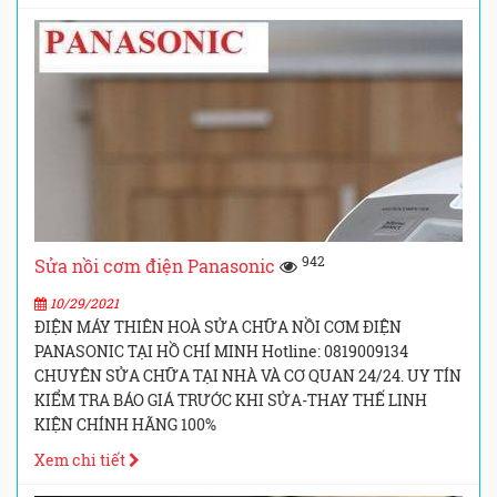
942
Sửa nồi cơm điện Panasonic
10/29/2021
ĐIỆN MÁY THIÊN HOÀ SỬA CHỮA NỒI CƠM ĐIỆN
PANASONIC TẠI HỒ CHÍ MINH Hotline: 0819009134
CHUYÊN SỬA CHỮA TẠI NHÀ VÀ CƠ QUAN 24/24. UY TÍN
KIỂM TRA BÁO GIÁ TRƯỚC KHI SỬA-THAY THẾ LINH
KIỆN CHÍNH HÃNG 100%
Xem chi tiết