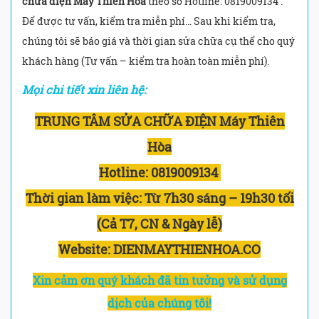
chữa điện Máy Thiên Hòa
theo số Hotline: 0819009134 .
Để được tư vấn, kiểm tra miễn phí… Sau khi kiểm tra,
chúng tôi sẽ báo giá và thời gian sửa chữa cụ thể cho quý
khách hàng (Tư vấn – kiểm tra hoàn toàn miễn phí).
Mọi chi tiết xin liên hệ:
TRUNG TÂM SỬA CHỮA ĐIỆN Máy Thiên
Hòa
Hotline:
0819009134
Thời gian làm việc:
Từ 7h30 sáng – 19h30 tối
(Cả T7, CN & Ngày lễ)
Website: DIENMAYTHIENHOA.CO
Xin cảm ơn quý khách đã tin tưởng và sử dụng
dịch của chúng tôi!