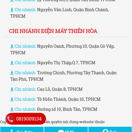
Chi nhánh:
Nguyễn Văn Linh, Quận Bình Chánh,
TPHCM
CHI NHÁNH ĐIỆN MÁY THIÊN HÒA
Chi nhánh:
Nguyễn Oanh, Phường 10, Quận Gò Vấp,
TPHCM
Chi nhánh:
Nguyễn Thị Thập,Q.7, TPHCM
Chi nhánh:
Trường Chinh, Phường Tây Thạnh, Quận
Tân Phú, TPHCM
Chi nhánh:
Cao Lỗ, Quận 8, TPHCM
Chi nhánh:
Tô Hiến Thành, Quận 10, TPHCM
Chi nhánh:
Đường số 10, Bình Tân, TPHCM
0819009134
Copyright © 2006 - 2021. Bản quyền nội dung website thuộc
dienmaythienhoa.co