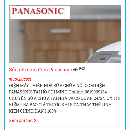
943
Sửa nồi cơm điện Panasonic
10/29/2021
ĐIỆN MÁY THIÊN HOÀ SỬA CHỮA NỒI CƠM ĐIỆN
PANASONIC TẠI HỒ CHÍ MINH Hotline: 0819009134
CHUYÊN SỬA CHỮA TẠI NHÀ VÀ CƠ QUAN 24/24. UY TÍN
KIỂM TRA BÁO GIÁ TRƯỚC KHI SỬA-THAY THẾ LINH
KIỆN CHÍNH HÃNG 100%
Xem chi tiết