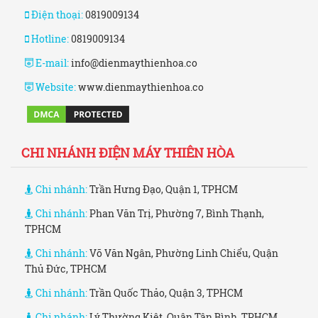
Điện thoại:
0819009134
Hotline:
0819009134
E-mail:
info@dienmaythienhoa.co
Website:
www.dienmaythienhoa.co
CHI NHÁNH ĐIỆN MÁY THIÊN HÒA
Chi nhánh:
Trần Hưng Đạo, Quận 1, TPHCM
Chi nhánh:
Phan Văn Trị, Phường 7, Bình Thạnh,
TPHCM
Chi nhánh:
Võ Văn Ngân, Phường Linh Chiểu, Quận
Thủ Đức, TPHCM
Chi nhánh:
Trần Quốc Thảo, Quận 3, TPHCM
Chi nhánh:
Lý Thường Kiệt, Quận Tân Bình, TPHCM