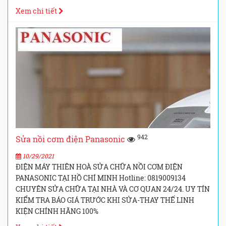
Xem chi tiết
942
Sửa nồi cơm điện Panasonic
10/29/2021
ĐIỆN MÁY THIÊN HOÀ SỬA CHỮA NỒI CƠM ĐIỆN
PANASONIC TẠI HỒ CHÍ MINH Hotline: 0819009134
CHUYÊN SỬA CHỮA TẠI NHÀ VÀ CƠ QUAN 24/24. UY TÍN
KIỂM TRA BÁO GIÁ TRƯỚC KHI SỬA-THAY THẾ LINH
KIỆN CHÍNH HÃNG 100%