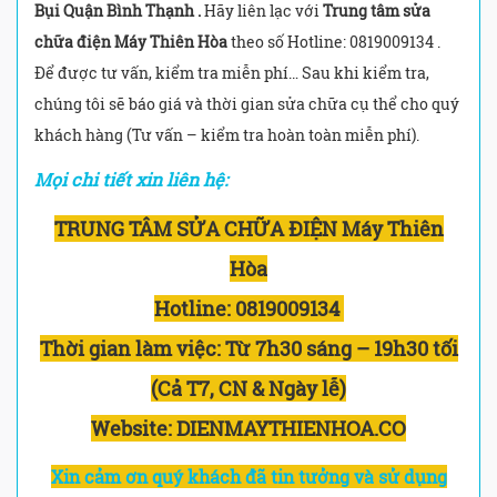
Bụi Quận Bình Thạnh .
Hãy liên lạc với
Trung tâm sửa
chữa điện Máy Thiên Hòa
theo số Hotline: 0819009134 .
Để được tư vấn, kiểm tra miễn phí… Sau khi kiểm tra,
chúng tôi sẽ báo giá và thời gian sửa chữa cụ thể cho quý
khách hàng (Tư vấn – kiểm tra hoàn toàn miễn phí).
Mọi chi tiết xin liên hệ:
TRUNG TÂM SỬA CHỮA ĐIỆN Máy Thiên
Hòa
Hotline:
0819009134
Thời gian làm việc:
Từ 7h30 sáng – 19h30 tối
(Cả T7, CN & Ngày lễ)
Website: DIENMAYTHIENHOA.CO
Xin cảm ơn quý khách đã tin tưởng và sử dụng