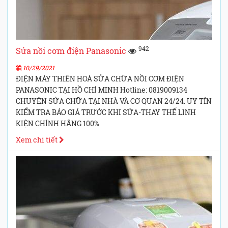
942
Sửa nồi cơm điện Panasonic
10/29/2021
ĐIỆN MÁY THIÊN HOÀ SỬA CHỮA NỒI CƠM ĐIỆN
PANASONIC TẠI HỒ CHÍ MINH Hotline: 0819009134
CHUYÊN SỬA CHỮA TẠI NHÀ VÀ CƠ QUAN 24/24. UY TÍN
KIỂM TRA BÁO GIÁ TRƯỚC KHI SỬA-THAY THẾ LINH
KIỆN CHÍNH HÃNG 100%
Xem chi tiết