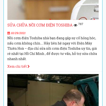
787
SỬA CHỮA NỒI CƠM ĐIỆN TOSHIBA
10/29/2021
Nồi cơm điện Toshiba nhà bạn đang gặp sự cố hỏng hóc,
nấu cơm không chín…. Hãy liên hệ ngay với Điện Máy
Thiên Hoà – địa chỉ sửa nồi cơm điện Toshiba uy tín, giá
rẻ nhất tại Hồ Chí Minh , để được tư vấn, hỗ trợ sửa chữa
nhanh nhất.
Xem chi tiết