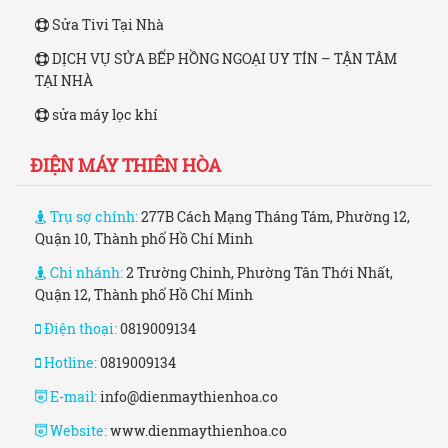
Sửa Tivi Tại Nhà
DỊCH VỤ SỬA BẾP HỒNG NGOẠI UY TÍN – TẬN TÂM
TẠI NHÀ
sửa máy lọc khí
ĐIỆN MÁY THIÊN HÒA
Trụ sợ chính:
277B Cách Mạng Tháng Tám, Phường 12,
Quận 10, Thành phố Hồ Chí Minh
Chi nhánh:
2 Trường Chinh, Phường Tân Thới Nhất,
Quận 12, Thành phố Hồ Chí Minh
Điện thoại:
0819009134
Hotline:
0819009134
E-mail:
info@dienmaythienhoa.co
Website:
www.dienmaythienhoa.co