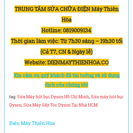
TRUNG TÂM SỬA CHỮA ĐIỆN Máy Thiên
Hòa
Hotline:
0819009134
Thời gian làm việc:
Từ 7h30 sáng – 19h30 tối
(Cả T7, CN & Ngày lễ)
Website: DIENMAYTHIENHOA.CO
Xin cảm ơn quý khách đã tin tưởng và sử dụng
dịch của chúng tôi!
tag:
Sửa Máy hút bụi Dyson Hồ Chí Minh
,
Sửa máy hút bụi
Dyson
,
Sửa Máy Sấy Tóc Dyson Tại Nhà HCM
Điện Máy Thiên Hòa