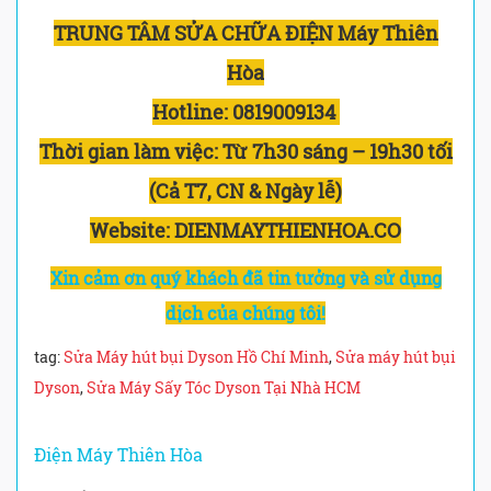
TRUNG TÂM SỬA CHỮA ĐIỆN Máy Thiên
Hòa
Hotline:
0819009134
Thời gian làm việc:
Từ 7h30 sáng – 19h30 tối
(Cả T7, CN & Ngày lễ)
Website: DIENMAYTHIENHOA.CO
Xin cảm ơn quý khách đã tin tưởng và sử dụng
dịch của chúng tôi!
tag:
Sửa Máy hút bụi Dyson Hồ Chí Minh
,
Sửa máy hút bụi
Dyson
,
Sửa Máy Sấy Tóc Dyson Tại Nhà HCM
Điện Máy Thiên Hòa