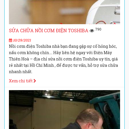
790
SỬA CHỮA NỒI CƠM ĐIỆN TOSHIBA
10/29/2021
Nồi cơm điện Toshiba nhà bạn đang gặp sự cố hỏng hóc,
nấu cơm không chín…. Hãy liên hệ ngay với Điện Máy
Thiên Hoà – địa chỉ sửa nồi cơm điện Toshiba uy tín, giá
rẻ nhất tại Hồ Chí Minh , để được tư vấn, hỗ trợ sửa chữa
nhanh nhất.
Xem chi tiết