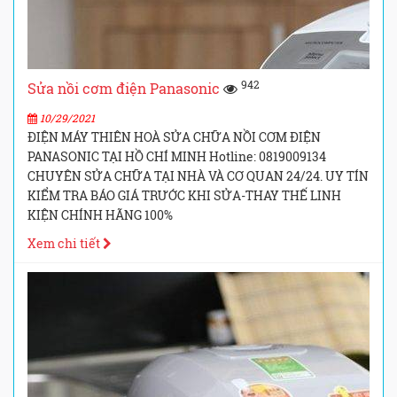
942
Sửa nồi cơm điện Panasonic
10/29/2021
ĐIỆN MÁY THIÊN HOÀ SỬA CHỮA NỒI CƠM ĐIỆN
PANASONIC TẠI HỒ CHÍ MINH Hotline: 0819009134
CHUYÊN SỬA CHỮA TẠI NHÀ VÀ CƠ QUAN 24/24. UY TÍN
KIỂM TRA BÁO GIÁ TRƯỚC KHI SỬA-THAY THẾ LINH
KIỆN CHÍNH HÃNG 100%
Xem chi tiết