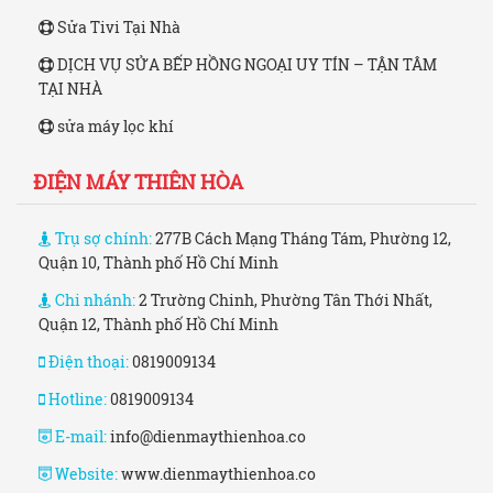
Sửa Tivi Tại Nhà
DỊCH VỤ SỬA BẾP HỒNG NGOẠI UY TÍN – TẬN TÂM
TẠI NHÀ
sửa máy lọc khí
ĐIỆN MÁY THIÊN HÒA
Trụ sợ chính:
277B Cách Mạng Tháng Tám, Phường 12,
Quận 10, Thành phố Hồ Chí Minh
Chi nhánh:
2 Trường Chinh, Phường Tân Thới Nhất,
Quận 12, Thành phố Hồ Chí Minh
Điện thoại:
0819009134
Hotline:
0819009134
E-mail:
info@dienmaythienhoa.co
Website:
www.dienmaythienhoa.co