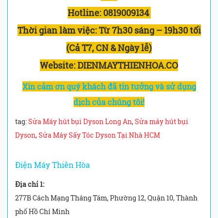
Hotline:
0819009134
Thời gian làm việc:
Từ 7h30 sáng – 19h30 tối
(Cả T7, CN & Ngày lễ)
Website: DIENMAYTHIENHOA.CO
Xin cảm ơn quý khách đã tin tưởng và sử dụng
dịch của chúng tôi!
tag:
Sửa Máy hút bụi Dyson Long An
,
Sửa máy hút bụi
Dyson
,
Sửa Máy Sấy Tóc Dyson Tại Nhà HCM
Điện Máy Thiên Hòa
Địa chỉ 1:
277B Cách Mạng Tháng Tám, Phường 12, Quận 10, Thành
phố Hồ Chí Minh