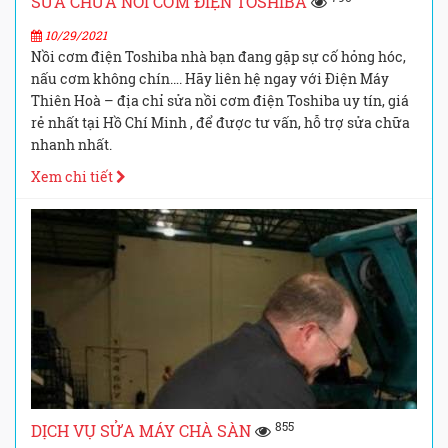
SỬA CHỮA NỒI CƠM ĐIỆN TOSHIBA
10/29/2021
Nồi cơm điện Toshiba nhà bạn đang gặp sự cố hỏng hóc,
nấu cơm không chín…. Hãy liên hệ ngay với Điện Máy
Thiên Hoà – địa chỉ sửa nồi cơm điện Toshiba uy tín, giá
rẻ nhất tại Hồ Chí Minh , để được tư vấn, hỗ trợ sửa chữa
nhanh nhất.
Xem chi tiết
855
DỊCH VỤ SỬA MÁY CHÀ SÀN