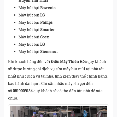
Huyện Thủ Thừa
Máy hút bụi
Rowenta
Máy hút bụi
LG
Máy hút bụi
Philips
Máy hút bụi
Smarter
Máy hút bụi
Coex
Máy hút bụi
LG
Máy hút bụi
Siemens…
Khi khách hàng đến với
Điện Máy Thiên Hòa
quý khách
sẽ được hưởng gói dịch vụ sửa máy hút mùi tại nhà tốt
nhất như : Dịch vụ tại nhà, linh kiện thay thế chính hãng,
bảo hành dài hạn …Chỉ cần nhấc máy lên gọi đến
số
0819009134
quý khách sẽ có thợ đến tận nhà để sửa
chữa.