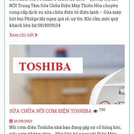
NỘI Trung Tâm Sửa Chữa Điện Máy Thiên Hòa chuyên
cung cấp dịch vụ sửa chữa điện tử điện lạnh – Sửa máy
hút bụi Philips lấy ngay, giá rẻ, uy tín. Khi cần, mời quý
khách liên hệ:0819009134
Xem chi tiết
790
SỬA CHỮA NỒI CƠM ĐIỆN TOSHIBA
10/29/2021
Nồi cơm điện Toshiba nhà bạn đang gặp sự cố hỏng hóc,
nấu cơm không chín…. Hãy liên hệ ngay với Điện Máy