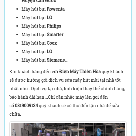
Huyện Cần Đước
Máy hút bụi
Rowenta
Máy hút bụi
LG
Máy hút bụi
Philips
Máy hút bụi
Smarter
Máy hút bụi
Coex
Máy hút bụi
LG
Máy hút bụi
Siemens…
Khi khách hàng đến với
Điện Máy Thiên Hòa
quý khách
sẽ được hưởng gói dịch vụ sửa máy hút mùi tại nhà tốt
nhất như : Dịch vụ tại nhà, linh kiện thay thế chính hãng,
bảo hành dài hạn …Chỉ cần nhấc máy lên gọi đến
số
0819009134
quý khách sẽ có thợ đến tận nhà để sửa
chữa.