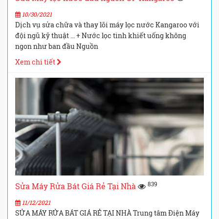
10/30/2021
Dịch vụ sửa chữa và thay lõi máy lọc nước Kangaroo với
đội ngũ kỹ thuật ... + Nước lọc tinh khiết uống không
ngon như ban đầu Nguồn
Xem chi tiết
839
Sửa Máy Rửa Bát Giá Rẻ Tại Nhà
11/12/2021
SỬA MÁY RỬA BÁT GIÁ RẺ TẠI NHÀ Trung tâm Điện Máy