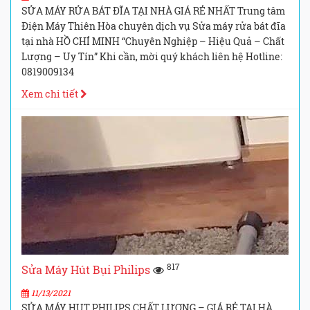
SỬA MÁY RỬA BÁT ĐĨA TẠI NHÀ GIÁ RẺ NHẤT Trung tâm
Điện Máy Thiên Hòa chuyên dịch vụ Sửa máy rửa bát đĩa
tại nhà HỒ CHÍ MINH “Chuyên Nghiệp – Hiệu Quả – Chất
Lượng – Uy Tín” Khi cần, mời quý khách liên hệ Hotline:
0819009134
Xem chi tiết
817
Sửa Máy Hút Bụi Philips
11/13/2021
SỬA MÁY HỤT PHILIPS CHẤT LƯỢNG – GIÁ RẺ TẠI HÀ