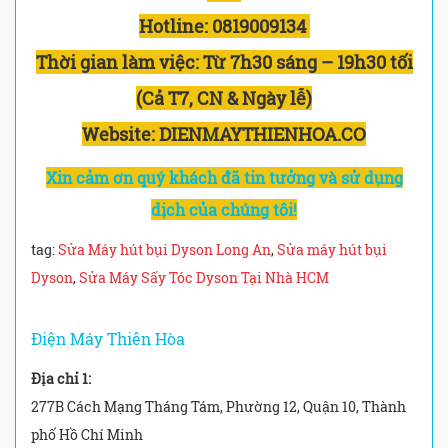
Hotline:
0819009134
Thời gian làm việc:
Từ 7h30 sáng – 19h30 tối
(Cả T7, CN & Ngày lễ)
Website: DIENMAYTHIENHOA.CO
Xin cảm ơn quý khách đã tin tưởng và sử dụng
dịch của chúng tôi!
tag:
Sửa Máy hút bụi Dyson Long An
,
Sửa máy hút bụi
Dyson
,
Sửa Máy Sấy Tóc Dyson Tại Nhà HCM
Điện Máy Thiên Hòa
Địa chỉ 1:
277B Cách Mạng Tháng Tám, Phường 12, Quận 10, Thành
phố Hồ Chí Minh