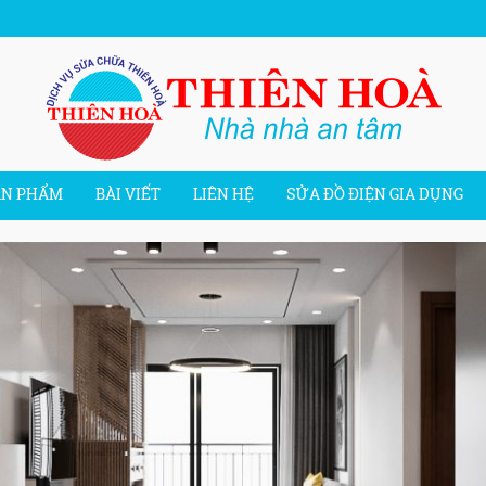
ẢN PHẨM
BÀI VIẾT
LIÊN HỆ
SỬA ĐỒ ĐIỆN GIA DỤNG