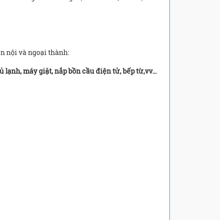
n nội và ngoại thành:
tủ lạnh, máy giặt, nắp bồn cầu điện tử, bếp từ,vv…