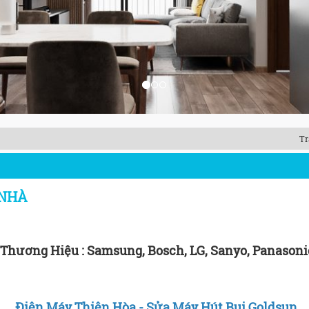
Tr
 NHÀ
Thương Hiệu : Samsung, Bosch, LG, Sanyo, Panason
Điện Máy Thiên Hòa - Sửa Máy Hút Bụi Goldsun