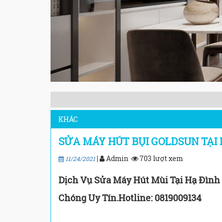
KHÁC
SỬA MÁY HÚT BỤI GOLDSUN TẠI
|
Admin
703 lượt xem
11/24/2021
Dịch Vụ Sửa Máy Hút Mùi Tại Hạ Đình 
Chóng Uy Tín.Hotline: 0819009134