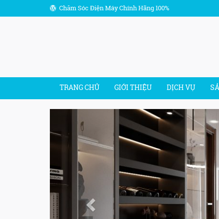
Chăm Sóc Điện Máy Chính Hãng 100%
TRANG CHỦ
GIỚI THIỆU
DỊCH VỤ
S
Previous