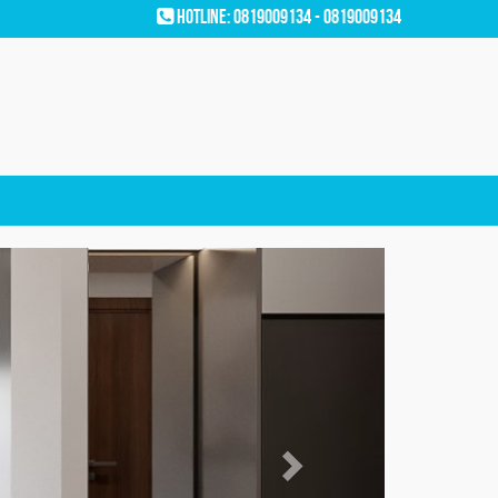
Hotline: 0819009134 - 0819009134
Next