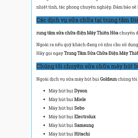
nhiệt tình, tác phong chuyên nghiệp. Đảm bảo sẽ
Các dịch vụ sửa chữa tại trung tâm Đ
rung tâm sửa chữa điện Máy Thiên Hòa
chuyên dị
Ngoài ra nếu quý khách đang có nhu cầu sử dụng 
Hãy gọi ngay
Trung Tâm Sửa Chữa Điện Máy Thi
Chúng tôi chuyên sửa chữa máy hút b
Ngoài dịch vụ sửa máy hút bụi
Goldsun
chúng tôi
Máy hút bụi
Dyson
Máy hút bụi
Miele
Máy hút bụi
Sebo
Máy hút bụi
Electrolux
Máy hút bụi
Samsung
Máy hút bụi
Hitachi