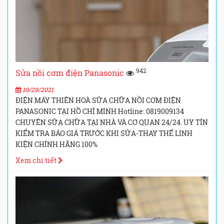
942
Sửa nồi cơm điện Panasonic
10/29/2021
ĐIỆN MÁY THIÊN HOÀ SỬA CHỮA NỒI CƠM ĐIỆN
PANASONIC TẠI HỒ CHÍ MINH Hotline: 0819009134
CHUYÊN SỬA CHỮA TẠI NHÀ VÀ CƠ QUAN 24/24. UY TÍN
KIỂM TRA BÁO GIÁ TRƯỚC KHI SỬA-THAY THẾ LINH
KIỆN CHÍNH HÃNG 100%
Xem chi tiết