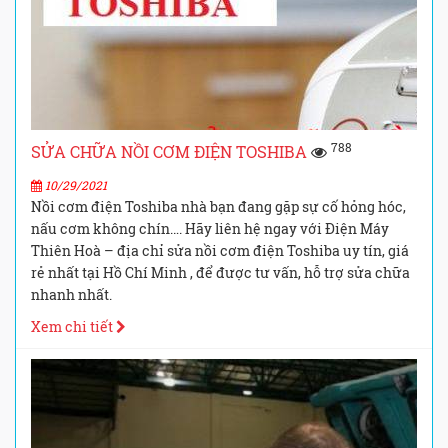
788
SỬA CHỮA NỒI CƠM ĐIỆN TOSHIBA
10/29/2021
Nồi cơm điện Toshiba nhà bạn đang gặp sự cố hỏng hóc,
nấu cơm không chín…. Hãy liên hệ ngay với Điện Máy
Thiên Hoà – địa chỉ sửa nồi cơm điện Toshiba uy tín, giá
rẻ nhất tại Hồ Chí Minh , để được tư vấn, hỗ trợ sửa chữa
nhanh nhất.
Xem chi tiết