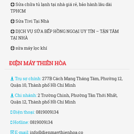
Sửa chữa tủ lạnh tại nhà giá rẻ, bảo hành lâu dài
TPHCM
Sửa Tivi Tại Nhà
DỊCH VỤ SỬA BẾP HỒNG NGOẠI UY TÍN – TẬN TÂM
TẠI NHÀ
sửa máy lọc khí
ĐIỆN MÁY THIÊN HÒA
Trụ sợ chính:
277B Cách Mạng Tháng Tám, Phường 12,
Quận 10, Thành phố Hồ Chí Minh
Chi nhánh:
2 Trường Chinh, Phường Tân Thới Nhất,
Quận 12, Thành phố Hồ Chí Minh
Điện thoại:
0819009134
Hotline:
0819009134
E-mail:
info@dienmaythienhoa.co