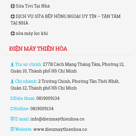
Sửa Tivi Tại Nhà
DỊCH VỤ SỬA BẾP HỒNG NGOẠI UY TÍN – TẬN TÂM
TẠI NHÀ
sửa máy lọc khí
ĐIỆN MÁY THIÊN HÒA
Trụ sợ chính:
277B Cách Mạng Tháng Tám, Phường 12,
Quận 10, Thành phố Hồ Chí Minh
Chi nhánh:
2 Trường Chinh, Phường Tân Thới Nhất,
Quận 12, Thành phố Hồ Chí Minh
Điện thoại:
0819009134
Hotline:
0819009134
E-mail:
info@dienmaythienhoa.co
Website:
www.dienmaythienhoa.co