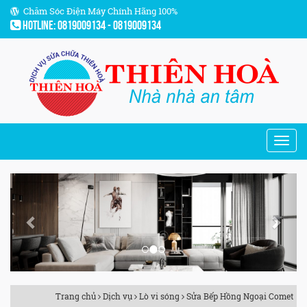
Chăm Sóc Điện Máy Chính Hãng 100%
Hotline: 0819009134 - 0819009134
Previous
Next
Trang chủ
Dịch vụ
Lò vi sóng
Sửa Bếp Hồng Ngoại Comet