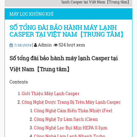
lạnh Casper tại Việt Nam【Trung tâm】
MÁY LỌC KHÔNG KHÍ
SỐ TỔNG ĐÀI BẢO HÀNH MÁY LẠNH
CASPER TẠI VIỆT NAM【TRUNG TÂM】
|
Admin
524 lượt xem
7/18/2024
Số tổng đài bảo hành máy lạnh Casper tại
Việt Nam【Trung tâm】
Contents
Giới Thiệu Máy Lạnh Casper
Công Nghệ Được Trang Bị Trên Máy Lạnh Casper
Công Nghệ Cảm Biến Thân Nhiệt iFeel
Công Nghệ Tự Làm Sạch iClean
Công Nghệ Lọc Bụi Mịn HEPA 0.3μm
Công Nghệ Làm Lạnh Nhanh Turbo