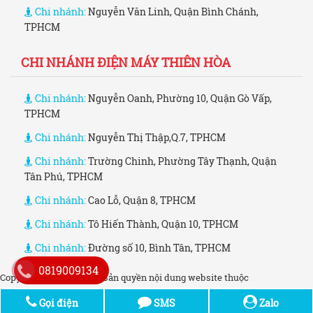
Chi nhánh:
Nguyễn Văn Linh, Quận Bình Chánh,
TPHCM
CHI NHÁNH ĐIỆN MÁY THIÊN HÒA
Chi nhánh:
Nguyễn Oanh, Phường 10, Quận Gò Vấp,
TPHCM
Chi nhánh:
Nguyễn Thị Thập,Q.7, TPHCM
Chi nhánh:
Trường Chinh, Phường Tây Thạnh, Quận
Tân Phú, TPHCM
Chi nhánh:
Cao Lỗ, Quận 8, TPHCM
Chi nhánh:
Tô Hiến Thành, Quận 10, TPHCM
Chi nhánh:
Đường số 10, Bình Tân, TPHCM
0819009134
Copyright © 2006 - 2021. Bản quyền nội dung website thuộc
dienmaythienhoa.co
Gọi điện
SMS
Zalo