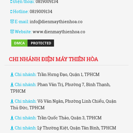
Điện thoại:
0819009134
Hotline:
0819009134
E-mail:
info@dienmaythienhoa.co
Website:
www.dienmaythienhoa.co
CHI NHÁNH ĐIỆN MÁY THIÊN HÒA
Chi nhánh:
Trần Hưng Đạo, Quận 1, TPHCM
Chi nhánh:
Phan Văn Trị, Phường 7, Bình Thạnh,
TPHCM
Chi nhánh:
Võ Văn Ngân, Phường Linh Chiểu, Quận
Thủ Đức, TPHCM
Chi nhánh:
Trần Quốc Thảo, Quận 3, TPHCM
Chi nhánh:
Lý Thường Kiệt, Quận Tân Bình, TPHCM