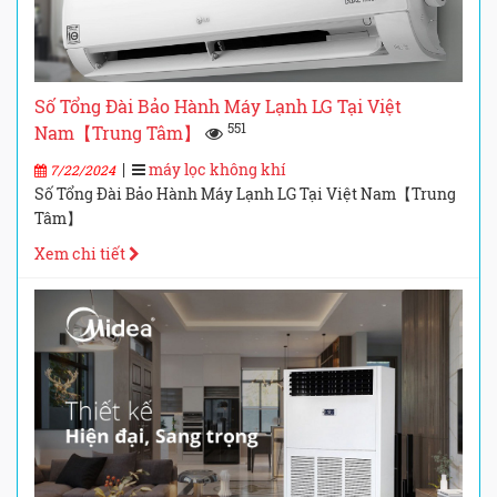
Số Tổng Đài Bảo Hành Máy Lạnh LG Tại Việt
551
Nam【Trung Tâm】
|
máy lọc không khí
7/22/2024
Số Tổng Đài Bảo Hành Máy Lạnh LG Tại Việt Nam【Trung
Tâm】
Xem chi tiết