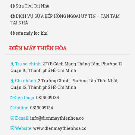
Sửa Tivi Tại Nhà
DỊCH VỤ SỬA BẾP HỒNG NGOẠI UY TÍN – TẬN TÂM
TẠI NHÀ
sửa máy lọc khí
ĐIỆN MÁY THIÊN HÒA
Trụ sợ chính:
277B Cách Mạng Tháng Tám, Phường 12,
Quận 10, Thành phố Hồ Chí Minh
Chi nhánh:
2 Trường Chinh, Phường Tân Thới Nhất,
Quận 12, Thành phố Hồ Chí Minh
Điện thoại:
0819009134
Hotline:
0819009134
E-mail:
info@dienmaythienhoa.co
Website:
www.dienmaythienhoa.co