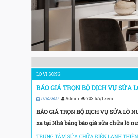
LÒ VI SÓNG
BÁO GIÁ TRỌN BỘ DỊCH VỤ SỬA L
|
Admin
703 lượt xem
11/10/2021
BÁO GIÁ TRỌN BỘ DỊCH VỤ SỬA LÒ NƯỚ
xa tại Nhà bảng báo giá sửa chữa lò n
TRUNG TÂM SỬA CHỮA ĐIỆN LẠNH THIÊN