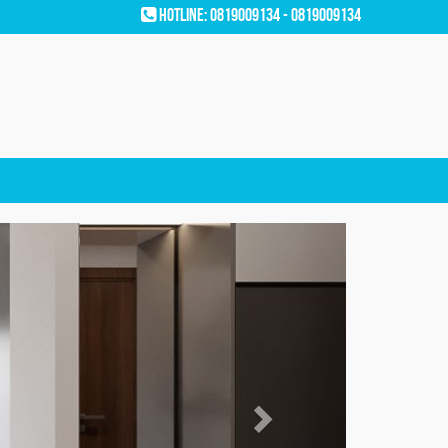
Hotline: 0819009134 - 0819009134
Next