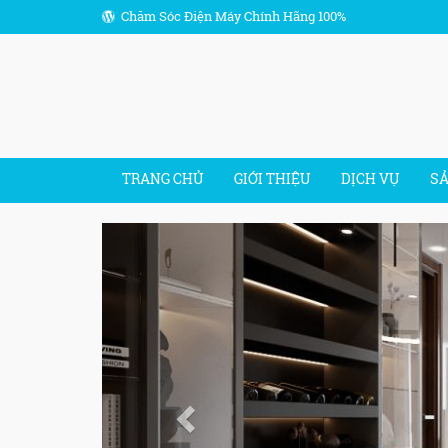
Chăm Sóc Điện Máy Chính Hãng 100%
TRANG CHỦ
GIỚI THIỆU
DỊCH VỤ
S
Previous