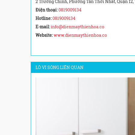
2 Trường Chinh, Phường Tân Thới Nhất, Quận 12
Điện thoại:
0819009134
Hotline:
0819009134
E-mail:
info@dienmaythienhoa.co
Website:
www.dienmaythienhoa.co
LÒ VI SÓNG LIÊN QUAN