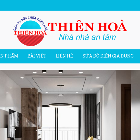
ẢN PHẨM
BÀI VIẾT
LIÊN HỆ
SỬA ĐỒ ĐIỆN GIA DỤNG