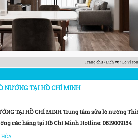
Trang chủ
Dịch vụ
Lò vi só
Ò NƯỚNG TẠI HỒ CHÍ MINH
NG TẠI HỒ CHÍ MINH Trung tâm sửa lò nướng Thiê
ướng các hãng tại Hồ Chí Minh Hotline: 0819009134
 HÒA